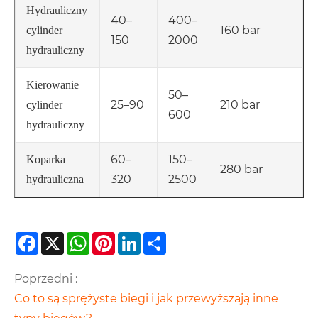
Hydrauliczny
40–
400–
160 bar
cylinder
150
2000
hydrauliczny
Kierowanie
50–
25–90
210 bar
cylinder
600
hydrauliczny
60–
150–
Koparka
280 bar
320
2500
hydrauliczna
Facebook
X
WhatsApp
Pinterest
LinkedIn
Share
Poprzedni :
Co to są sprężyste biegi i jak przewyższają inne