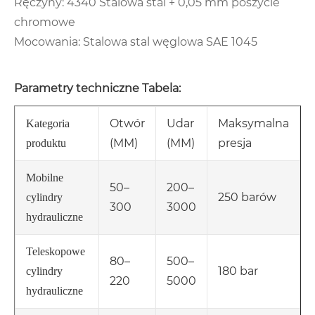
Ręczyny: 4340 Stalowa stal + 0,05 mm poszycie
chromowe
Mocowania: Stalowa stal węglowa SAE 1045
Parametry techniczne Tabela:
Otwór
Udar
Maksymalna
Kategoria
(MM)
(MM)
presja
produktu
Mobilne
50–
200–
250 barów
cylindry
300
3000
hydrauliczne
Teleskopowe
80–
500–
180 bar
cylindry
220
5000
hydrauliczne