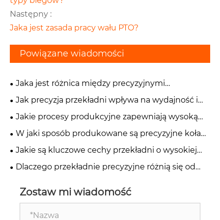
typy biegów?
Następny :
Jaka jest zasada pracy wału PTO?
Powiązane wiadomości
Jaka jest różnica między precyzyjnymi
przekładniami śrubowymi a zębatkami czołowymi?
Jak precyzja przekładni wpływa na wydajność i
niezawodność sprzętu?
Jakie procesy produkcyjne zapewniają wysoką
dokładność precyzyjnych kół zębatych?
W jaki sposób produkowane są precyzyjne koła
zębate do zastosowań przemysłowych?
Jakie są kluczowe cechy przekładni o wysokiej
precyzji?
Dlaczego przekładnie precyzyjne różnią się od
standardowych przekładni przemysłowych?
Zostaw mi wiadomość