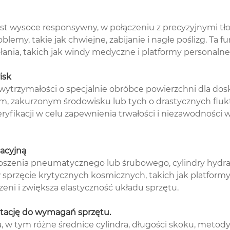
jest wysoce responsywny, w połączeniu z precyzyjnymi 
emy, takie jak chwiejne, zabijanie i nagłe poślizg. Ta f
ania, takich jak windy medyczne i platformy personalne
isk
 wytrzymałości o specjalnie obróbce powierzchni dla dos
, zakurzonym środowisku lub tych o drastycznych flukt
ryfikacji w celu zapewnienia trwałości i niezawodności
acyjną
szenia pneumatycznego lub śrubowego, cylindry hydrau
i w sprzęcie krytycznych kosmicznych, takich jak platf
zeni i zwiększa elastyczność układu sprzętu.
ptację do wymagań sprzętu.
, w tym różne średnice cylindra, długości skoku, metody