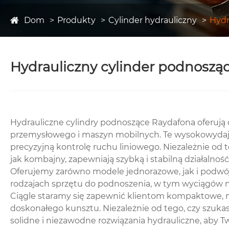
Dom
Produkty
Cylinder hydrauliczny
Hydr
Hydrauliczny cylinder podnoszą
Hydrauliczne cylindry podnoszące Raydafona oferują 
przemysłowego i maszyn mobilnych. Te wysokowydajne
precyzyjną kontrolę ruchu liniowego. Niezależnie od 
jak kombajny, zapewniają szybką i stabilną działalność
Oferujemy zarówno modele jednorazowe, jak i podwójn
rodzajach sprzętu do podnoszenia, w tym wyciągów 
Ciągle staramy się zapewnić klientom kompaktowe, 
doskonałego kunsztu. Niezależnie od tego, czy szukas
solidne i niezawodne rozwiązania hydrauliczne, aby Tw