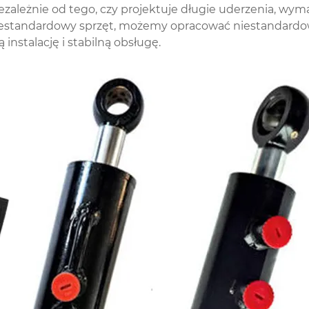
ezależnie od tego, czy projektuje długie uderzenia, w
estandardowy sprzęt, możemy opracować niestandardowe
instalację i stabilną obsługę.