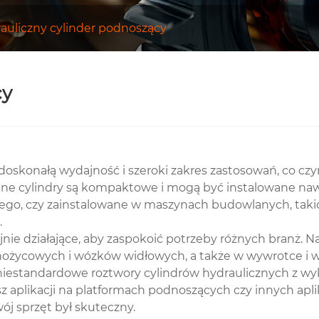
auliczny cylinder podnoszący
cy
doskonałą wydajność i szeroki zakres zastosowań, co cz
 cylindry są kompaktowe i mogą być instalowane nawet
tego, czy zainstalowane w maszynach budowlanych, takich 
.
ie działające, aby zaspokoić potrzeby różnych branż. N
nożycowych i wózków widłowych, a także w wywrotce i 
niestandardowe roztwory cylindrów hydraulicznych z wy
z aplikacji na platformach podnoszących czy innych apli
ój sprzęt był skuteczny.