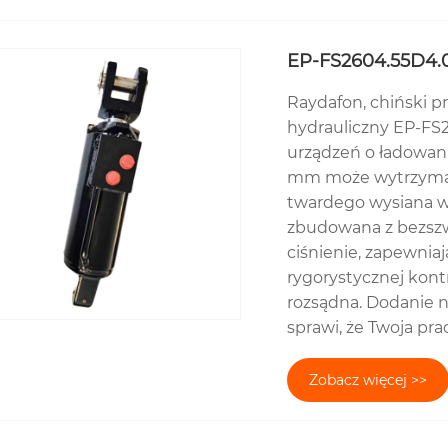
EP-FS2604.55D4.0
Raydafon, chiński p
hydrauliczny EP-FS2
urządzeń o ładowan
mm może wytrzymać 
twardego wysiana w c
zbudowana z bezszwo
ciśnienie, zapewniaj
rygorystycznej kontr
rozsądna. Dodanie 
sprawi, że Twoja pra
Zobacz więcej >>