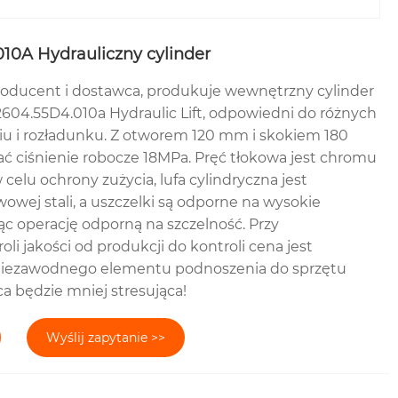
10A Hydrauliczny cylinder
roducent i dostawca, produkuje wewnętrzny cylinder
604.55D4.010a Hydraulic Lift, odpowiedni do różnych
iu i rozładunku. Z otworem 120 mm i skokiem 180
ciśnienie robocze 18MPa. Pręć tłokowa jest chromu
elu ochrony zużycia, lufa cylindryczna jest
wej stali, a uszczelki są odporne na wysokie
ąc operację odporną na szczelność. Przy
oli jakości od produkcji do kontroli cena jest
niezawodnego elementu podnoszenia do sprzętu
ca będzie mniej stresująca!
Wyślij zapytanie >>