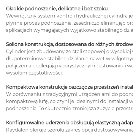
Gładkie podnoszenie, delikatne i bez szoku
Wewnętrzny system kontroli hydraulicznej cylindra 
płynne proces podnoszenia, zasadniczo eliminując probl
aplikacjach wymagających wyjątkowo stabilnego dział
Solidna konstrukcja, dostosowana do różnych środow
Cylinder jest zbudowany ze stali stopowej o wysokiej
długoterminowe stabilne działanie nawet w wilgotnym
połączenia podlegają rygorystycznym testowaniu i we
wysokim częstotliwości.
Kompaktowa konstrukcja oszczędza przestrzeń instal
W porównaniu z tradycyjnymi urządzeniami do podno
kompaktową lufę, co czyni je idealnymi do instalacj
podnoszenia. To skutecznie zmniejsza zużycie przestr
Konfigurowalne uderzenia obsługują elastyczną ada
Raydafon oferuje szeroki zakres opcji dostosowywania