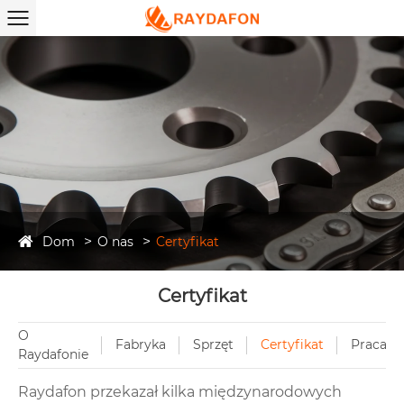
Dom
O nas
Certyfikat
Certyfikat
O
Fabryka
Sprzęt
Certyfikat
Praca
Raydafonie
Raydafon przekazał kilka międzynarodowych