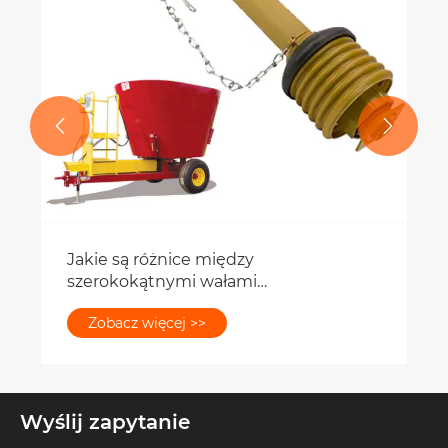


Jakie są różnice między
szerokokątnymi wałami
przegubowymi a standardowymi
Zobacz więcej >>
wałami przegubowymi?
Wyślij zapytanie