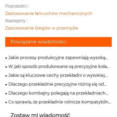
Poprzedni :
Zastosowanie łańcuchów mechanicznych
Następny :
Zastosowanie biegów w przemyśle
Powiązane wiadomości
Jakie procesy produkcyjne zapewniają wysoką
dokładność precyzyjnych kół zębatych?
W jaki sposób produkowane są precyzyjne koła
zębate do zastosowań przemysłowych?
Jakie są kluczowe cechy przekładni o wysokiej
precyzji?
Dlaczego przekładnie precyzyjne różnią się od
standardowych przekładni przemysłowych?
Dlaczego kombajny polegają na przekładniach
rolniczych o wysokim momencie obrotowym?
Co sprawia, że ​​przekładnie rolnicze kompatybilne
z przystawką odbioru mocy są szeroko stosowane
w rolnictwie?
Zostaw mi wiadomość