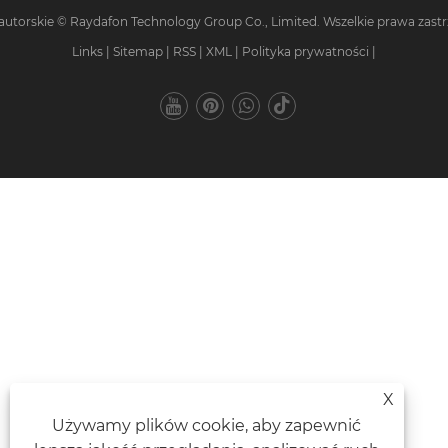
autorskie © Raydafon Technology Group Co., Limited. Wszelkie prawa zastr
Links
|
Sitemap
|
RSS
|
XML
|
Polityka prywatności
|
X
Używamy plików cookie, aby zapewnić