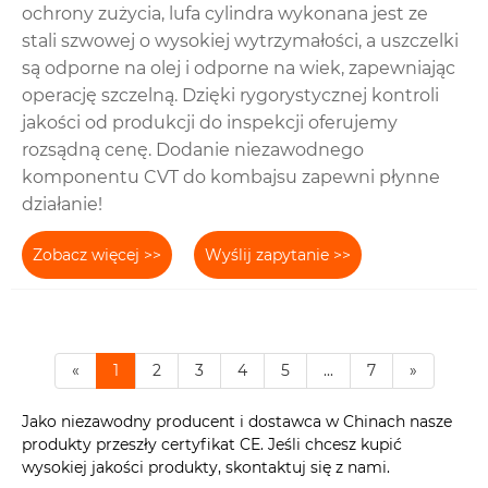
ochrony zużycia, lufa cylindra wykonana jest ze
stali szwowej o wysokiej wytrzymałości, a uszczelki
są odporne na olej i odporne na wiek, zapewniając
operację szczelną. Dzięki rygorystycznej kontroli
jakości od produkcji do inspekcji oferujemy
rozsądną cenę. Dodanie niezawodnego
komponentu CVT do kombajsu zapewni płynne
działanie!
Zobacz więcej >>
Wyślij zapytanie >>
«
1
2
3
4
5
...
7
»
Jako niezawodny producent i dostawca w Chinach nasze
produkty przeszły certyfikat CE. Jeśli chcesz kupić
wysokiej jakości produkty, skontaktuj się z nami.