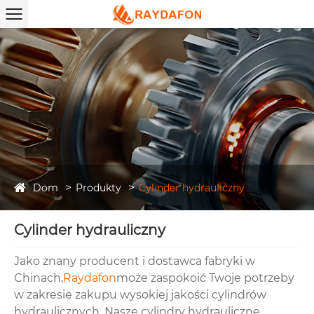
Dom
Produkty
Cylinder hydrauliczny
Cylinder hydrauliczny
Jako znany producent i dostawca fabryki w
Chinach,
Raydafon
może zaspokoić Twoje potrzeby
w zakresie zakupu wysokiej jakości cylindrów
hydraulicznych. Nasze cylindry hydrauliczne