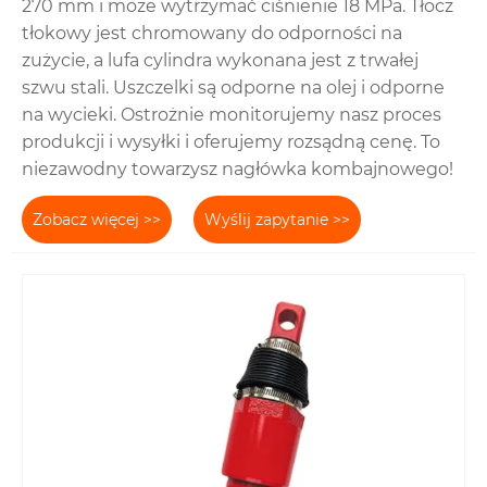
270 mm i może wytrzymać ciśnienie 18 MPa. Tłocz
tłokowy jest chromowany do odporności na
zużycie, a lufa cylindra wykonana jest z trwałej
szwu stali. Uszczelki są odporne na olej i odporne
na wycieki. Ostrożnie monitorujemy nasz proces
produkcji i wysyłki i oferujemy rozsądną cenę. To
niezawodny towarzysz nagłówka kombajnowego!
Zobacz więcej >>
Wyślij zapytanie >>