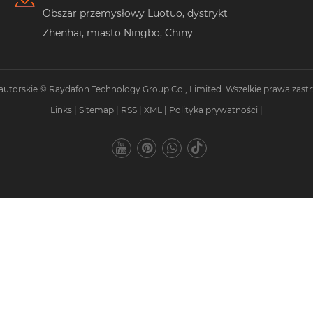
Obszar przemysłowy Luotuo, dystrykt
Zhenhai, miasto Ningbo, Chiny
autorskie © Raydafon Technology Group Co., Limited. Wszelkie prawa zastr
Links
|
Sitemap
|
RSS
|
XML
|
Polityka prywatności
|