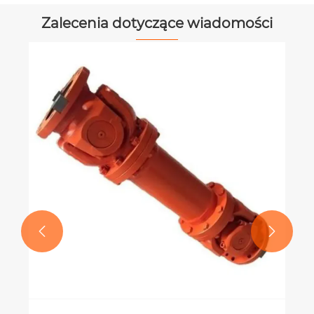
Zalecenia dotyczące wiadomości
W jaki sposób sprzęgła uniwersalne
poprawiają przenoszenie mocy w
sprzęcie rolniczym?
Zobacz więcej >>

