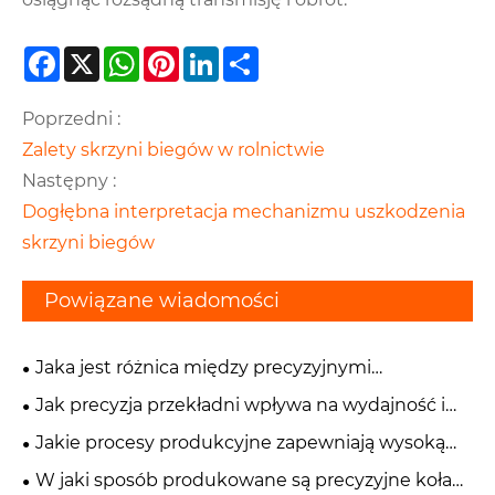
Facebook
X
WhatsApp
Pinterest
LinkedIn
Share
Poprzedni :
Zalety skrzyni biegów w rolnictwie
Następny :
Dogłębna interpretacja mechanizmu uszkodzenia
skrzyni biegów
Powiązane wiadomości
Jaka jest różnica między precyzyjnymi
przekładniami śrubowymi a zębatkami czołowymi?
Jak precyzja przekładni wpływa na wydajność i
niezawodność sprzętu?
Jakie procesy produkcyjne zapewniają wysoką
dokładność precyzyjnych kół zębatych?
W jaki sposób produkowane są precyzyjne koła