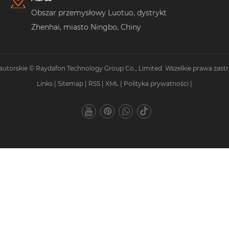
Obszar przemysłowy Luotuo, dystrykt
Zhenhai, miasto Ningbo, Chiny
autorskie © Raydafon Technology Group Co., Limited. Wszelkie prawa zastr
Links
|
Sitemap
|
RSS
|
XML
|
Polityka prywatności
|