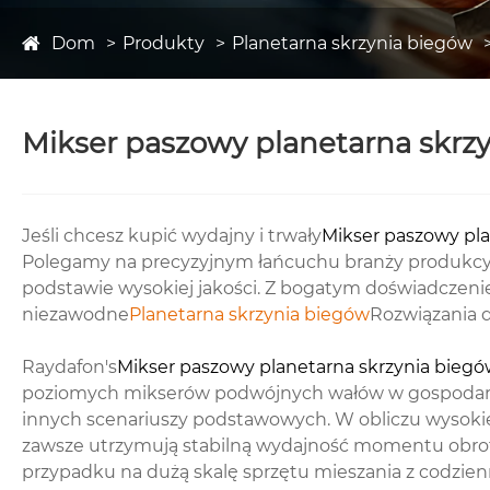
Dom
Produkty
Planetarna skrzynia biegów
Mikser paszowy planetarna skrz
Jeśli chcesz kupić wydajny i trwały
Mikser paszowy pla
Polegamy na precyzyjnym łańcuchu branży produkcyj
podstawie wysokiej jakości. Z bogatym doświadczen
niezawodne
Planetarna skrzynia biegów
Rozwiązania d
Raydafon's
Mikser paszowy planetarna skrzynia bieg
poziomych mikserów podwójnych wałów w gospodarstw
innych scenariuszy podstawowych. W obliczu wysokie
zawsze utrzymują stabilną wydajność momentu obrotow
przypadku na dużą skalę sprzętu mieszania z codzienn