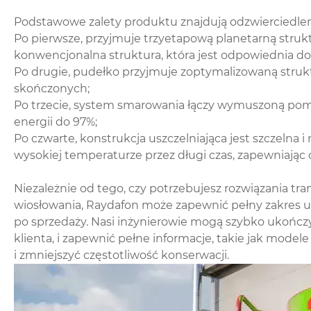
Podstawowe zalety produktu znajdują odzwierciedlen
Po pierwsze, przyjmuje trzyetapową planetarną strukt
konwencjonalna struktura, która jest odpowiednia d
Po drugie, pudełko przyjmuje zoptymalizowaną struktur
skończonych;
Po trzecie, system smarowania łączy wymuszoną pomp
energii do 97%;
Po czwarte, konstrukcja uszczelniająca jest szczelna
wysokiej temperaturze przez długi czas, zapewniając c
Niezależnie od tego, czy potrzebujesz rozwiązania 
wiosłowania, Raydafon może zapewnić pełny zakres u
po sprzedaży. Nasi inżynierowie mogą szybko ukońc
klienta, i zapewnić pełne informacje, takie jak mode
i zmniejszyć częstotliwość konserwacji.