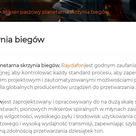
Mikser paszowy planetarna skrzynia biegów
ynia biegów
netarna skrzynia biegów
,
Raydafon
jest godnym zaufania
nej, aby kontrolować każdy standard procesu, aby zape
iem projektowym i zautomatyzowanymi możliwościami pr
la globalnych producentów urządzeń do przetwarzania z
ów
jest zaprojektowany i opracowywany do na dużą skalę 
ach, pionowych mikserów spiralnych w młynach zasila
j wilgotności, wysokiego pyłu i środowisk użytkowania 
ego i wysoką wydajność transmisji, zapewniając szybki i
ą zdolnością przetwarzania dziesiątek ton.