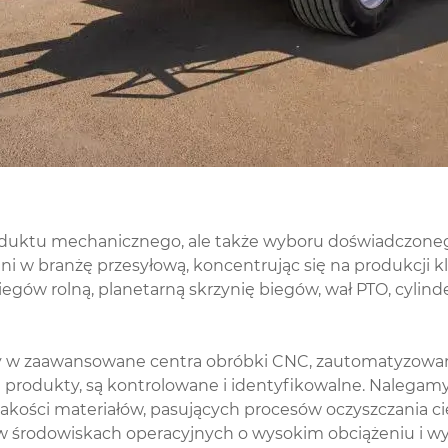
uktu mechanicznego, ale także wyboru doświadczonego 
ani w branżę przesyłową, koncentrując się na produkcji
ów rolną, planetarną skrzynię biegów, wał PTO, cylinder
 w zaawansowane centra obróbki CNC, zautomatyzowane
produkty, są kontrolowane i identyfikowalne. Nalegamy 
 jakości materiałów, pasujących procesów oczyszczania ci
środowiskach operacyjnych o wysokim obciążeniu i wyso