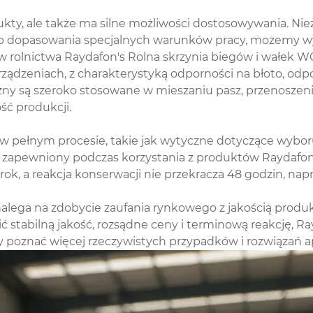
ty, ale także ma silne możliwości dostosowywania. Niez
 lub dopasowania specjalnych warunków pracy, możemy wy
rolnictwa Raydafon's Rolna skrzynia biegów i wałek W
dzeniach, z charakterystyką odporności na błoto, odpo
czny są szeroko stosowane w mieszaniu pasz, przenoszeni
ć produkcji.
ełnym procesie, takie jak wytyczne dotyczące wyboru, 
 zapewniony podczas korzystania z produktów Raydafon.
k, a reakcja konserwacji nie przekracza 48 godzin, napra
lega na zdobycie zaufania rynkowego z jakością produktu
 stabilną jakość, rozsądne ceny i terminową reakcję, 
y poznać więcej rzeczywistych przypadków i rozwiązań a