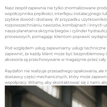
Nasz zespół zapewnia nie tylko znormalizowane produk
współczynnika prędkości, interfejsu instalacyjnego
szybkie dowód i dostawę. W przypadku użytkowników 
rozpowszechnianiu nawozów, kombajnach i innych urzą
nasza planetarna skrzynia biegów i cylinder hydrauli
procesowych, pomagając klientom poprawić wydajnoś
Pod względem usług zapewniamy usługi techniczne w p
zapewnić, że każdy klient może być bezproblemowy i
akcesoria są przechowywane w magazynie przez cały ro
Raydafon nie realizuje przesadnego opakowania, ale na
dostawcy części mechanicznych, który może zapewnić
współpracy. Witamy, aby skontaktować się z nami, ab