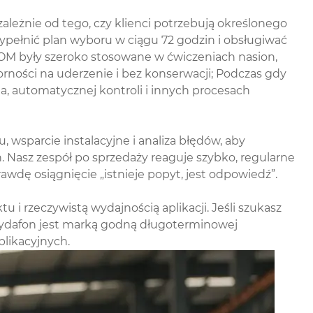
ależnie od tego, czy klienci potrzebują określonego
pełnić plan wyboru w ciągu 72 godzin i obsługiwać
OM były szeroko stosowane w ćwiczeniach nasion,
rności na uderzenie i bez konserwacji; Podczas gdy
a, automatycznej kontroli i innych procesach
wsparcie instalacyjne i analiza błędów, aby
 Nasz zespół po sprzedaży reaguje szybko, regularne
wdę osiągnięcie „istnieje popyt, jest odpowiedź”.
 i rzeczywistą wydajnością aplikacji. Jeśli szukasz
Raydafon jest marką godną długoterminowej
plikacyjnych.