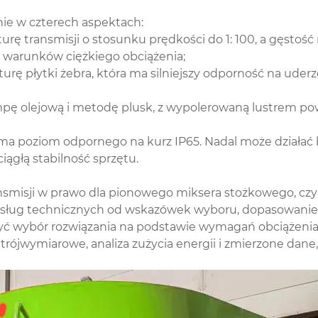
ie w czterech aspektach:
urę transmisji o stosunku prędkości do 1: 100, a gęstoś
o warunków ciężkiego obciążenia;
ę płytki żebra, która ma silniejszy odporność na uderze
ę olejową i metodę plusk, z wypolerowaną lustrem powi
 i ma poziom odpornego na kurz IP65. Nadal może działa
iągłą stabilność sprzętu.
transmisji w prawo dla pionowego miksera stożkowego, 
sług technicznych od wskazówek wyboru, dopasowanie st
zyć wybór rozwiązania na podstawie wymagań obciążenia
le trójwymiarowe, analiza zużycia energii i zmierzone d