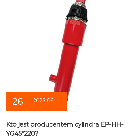
26
2026-06
Kto jest producentem cylindra EP-HH-
YG45*220?