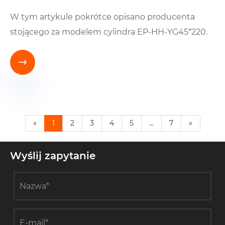
W tym artykule pokrótce opisano producenta
stojącego za modelem cylindra EP-HH-YG45*220.

«
1
2
3
4
5
...
7
»
Wyślij zapytanie