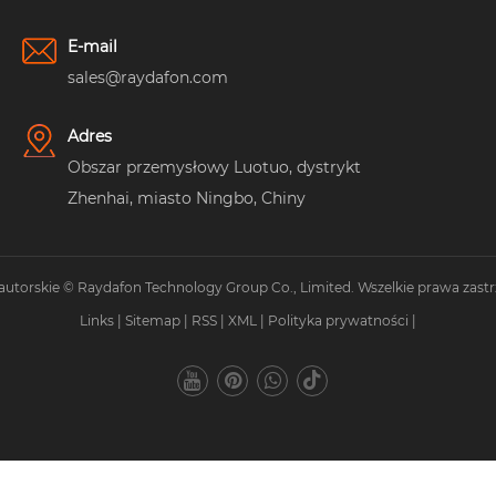
E-mail
sales@raydafon.com
Adres
Obszar przemysłowy Luotuo, dystrykt
Zhenhai, miasto Ningbo, Chiny
autorskie © Raydafon Technology Group Co., Limited. Wszelkie prawa zastr
Links
|
Sitemap
|
RSS
|
XML
|
Polityka prywatności
|